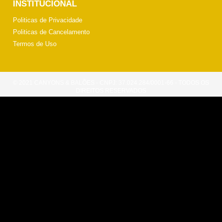
INSTITUCIONAL
Politicas de Privacidade
Politicas de Cancelamento
Termos de Uso
© 2021 CANYONS & BALÕES - CNPJ: 37.024.284/0001-66 - TODOS OS
DIREITOS RESERVADOS