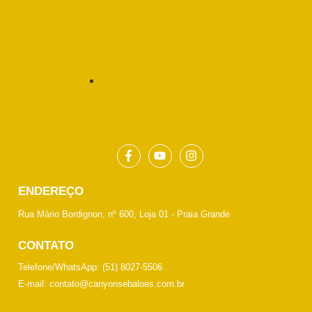
AQUI!
Acesse os valores e faça
sua reserva
ENDEREÇO
Rua Mário Bordignon, nº 600, Loja 01 - Praia Grande
CONTATO​
Telefone/WhatsApp: (51) 8027-5506
E-mail: contato@canyonsebaloes.com.br