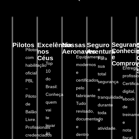
Pilotos
Excelência
Nossas
Seguro
Seguranç
Pilotos
Conheci
nos
Aeronaves
Aventura
e
Céus
Equipamentos
com
Para
Comprov
Top
modernos
habilitação
sua
Entrega
10
e
oficial
total
profissio
do
certificados
PBL
segurança
Certific
Brasil:
pelo
–
e
digital,
Conheça
fabricante.
Piloto
tranquilidade
ebook
quem
Tudo
de
durante
de
vai
revisado,
Balão
toda
treinam
te
documentado
Livre.
a
e
levar
e
Profissionais
atividade.
nota
às
dentro
credenciados
fiscal.