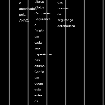
alturas
das
e
Pilotos
normas
autorizados
Campeôes:
de
pela
Segurança
segurança
ANAC.
e
aeronáutica.
Paixão
em
cada
voo
Experiência
nas
alturas:
Confie
em
quem
está
entre
os