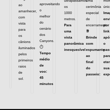
ultrapassamos
uma
mom
aproveitando
ao
os
cerimônia
únic
o
amanhecer,
1000
especial
Ima
melhor
com
metros.
de
env
do
vista
Para
encerramento.
por
cenário
para
uma
🥂
link
dos
os
vista
Brinde
apó
Canyons.
cânions
panorâmica
com
o
⏱
iluminados
inesquecível
espumante
pas
Tempo
pelos
ao
par
médio
primeiros
final
eter
de
raios
do
sua
voo:
de
passeio:
exp
45
sol.
minutos