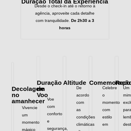
Duração Total da Experiência
Desde o check-in até o retorno à
agência, aproveite cada detalhe
com tranquilidade.
De 2h30 a 3
horas
Duração
Altitude
Comemoraçã
Reco
Decolagem
de
De
Celebre
Um
no
Voo
acordo
o
mim
Voe
amanhecer
com
momento
excl
com
Vivencie
as
com
par
conforto
um
condições
estilo
lem
e
momento
climáticas
em
des
segurança,
mágico