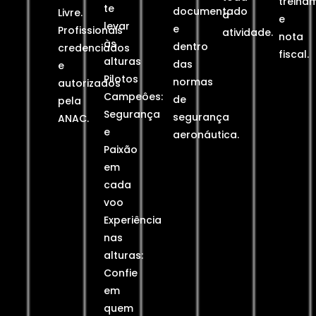
treina
te
documentado
Livre.
a
e
levar
e
Profissionais
atividade.
nota
às
dentro
credenciados
fiscal.
alturas
das
e
Pilotos
normas
autorizados
Campeôes:
de
pela
Segurança
segurança
ANAC.
e
aeronáutica.
Paixão
em
cada
voo
Experiência
nas
alturas:
Confie
em
quem