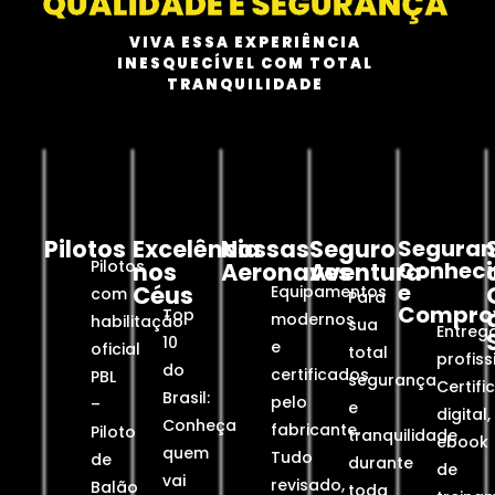
QUALIDADE E SEGURANÇA
VIVA ESSA EXPERIÊNCIA
INESQUECÍVEL COM TOTAL
TRANQUILIDADE
Pilotos
Excelência
Nossas
Seguro
Seguran
Pilotos
Conhec
nos
Aeronaves
Aventura
e
Céus
Equipamentos
com
Para
Compro
Top
modernos
habilitação
sua
Entreg
10
e
oficial
total
profiss
do
certificados
PBL
segurança
Certifi
Brasil:
pelo
–
e
digital,
Conheça
fabricante.
Piloto
tranquilidade
ebook
quem
Tudo
de
durante
de
vai
revisado,
Balão
toda